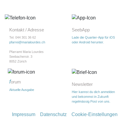
Kontakt / Adresse
SeebApp
Tel. 044 301 36 62
Lade die Quartier-App für iOS
pfarrei@marialourdes.ch
oder Android herunter.
Pfarramt Maria Lourdes
Seebacherstr. 3
8052 Zürich
f
orum
Newsletter
Aktuelle Ausgabe
Hier kannst du dich anmelden
und bekommst in Zukunft
regelmässig Post von uns.
Fußzeile
Impressum
Datenschutz
Cookie-Einstellungen