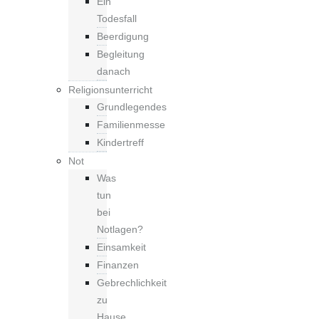
Ein
Todesfall
Beerdigung
Begleitung
danach
Religionsunterricht
Grundlegendes
Familienmesse
Kindertreff
Not
Was
tun
bei
Notlagen?
Einsamkeit
Finanzen
Gebrechlichkeit
zu
Hause