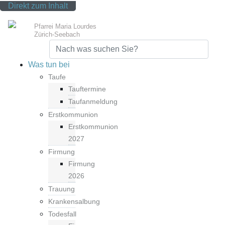
Direkt zum Inhalt
Pfarrei Maria Lourdes
Zürich-Seebach
Top Service Menu
Kontakt
Newsletter
SeebApp
Was tun bei
Taufe
Tauftermine
Taufanmeldung
Erstkommunion
Erstkommunion
2027
Firmung
Firmung
2026
Trauung
Krankensalbung
Todesfall