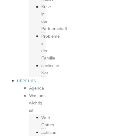
Krise
in
der
Partnerschaft
Probleme
in
der
Familie
seelische
Not
über uns
Agenda
Was uns
wichtig
ist
Wort
Gottes
achtsam