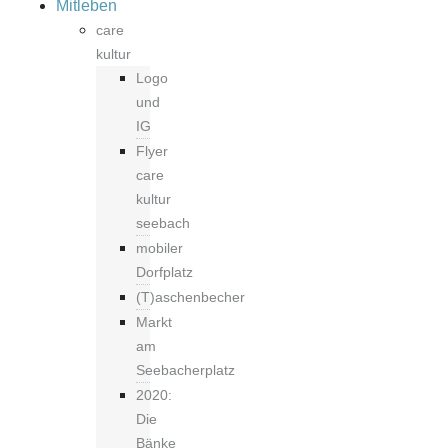
Mitleben
care
kultur
Logo
und
IG
Flyer
care
kultur
seebach
mobiler
Dorfplatz
(T)aschenbecher
Markt
am
Seebacherplatz
2020:
Die
Bänke