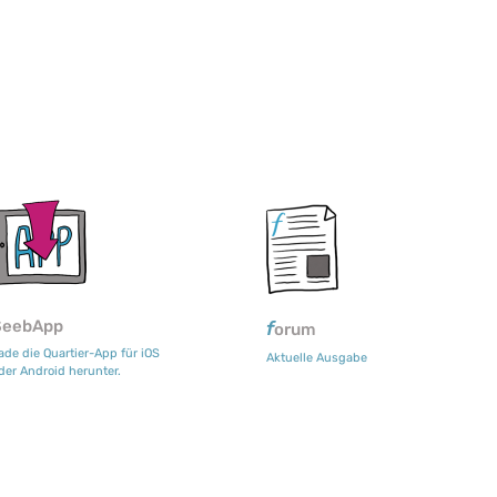
SeebApp
f
orum
ade die Quartier-App für iOS
Aktuelle Ausgabe
der Android herunter.