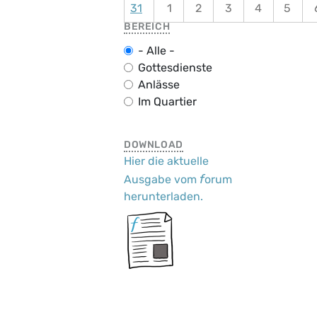
31
1
2
3
4
5
BEREICH
- Alle -
Gottesdienste
Anlässe
Im Quartier
DOWNLOAD
Hier die aktuelle
f
Ausgabe vom
orum
herunterladen.