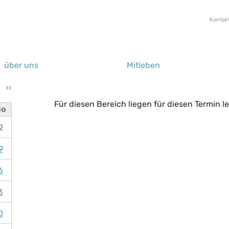
Direkt
Top
zum
Kontak
Inhalt
über uns
Mitleben
››
Für diesen Bereich liegen für diesen Termin le
So
2
9
6
3
0