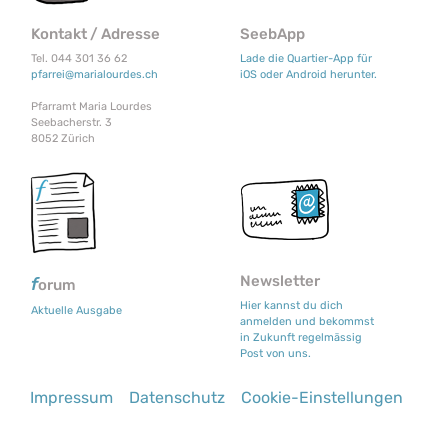
Kontakt / Adresse
SeebApp
Tel. 044 301 36 62
Lade die Quartier-App für
pfarrei@marialourdes.ch
iOS oder Android herunter.
Pfarramt Maria Lourdes
Seebacherstr. 3
8052 Zürich
Newsletter
f
orum
Hier kannst du dich
Aktuelle Ausgabe
anmelden und bekommst
in Zukunft regelmässig
Post von uns.
Fußzeile
Impressum
Datenschutz
Cookie-Einstellungen