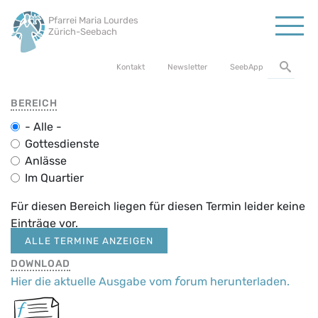
Direkt
Pfarrei Maria Lourdes
zum
Zürich-Seebach
Inhalt
Top Service Menu
Kontakt
Newsletter
SeebApp
BEREICH
- Alle -
Gottesdienste
Anlässe
Im Quartier
Für diesen Bereich liegen für diesen Termin leider keine
Einträge vor.
ALLE TERMINE ANZEIGEN
DOWNLOAD
f
Hier die aktuelle Ausgabe vom
orum herunterladen.