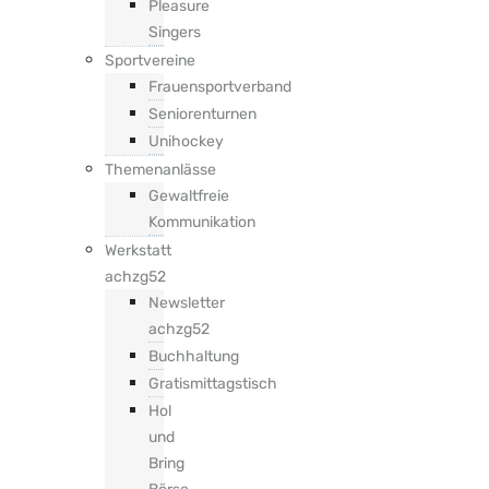
Pleasure
Singers
Sportvereine
Frauensportverband
Seniorenturnen
Unihockey
Themenanlässe
Gewaltfreie
Kommunikation
Werkstatt
achzg52
Newsletter
achzg52
Buchhaltung
Gratismittagstisch
Hol
und
Bring