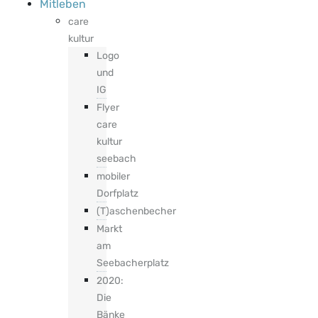
Mitleben
care
kultur
Logo
und
IG
Flyer
care
kultur
seebach
mobiler
Dorfplatz
(T)aschenbecher
Markt
am
Seebacherplatz
2020:
Die
Bänke