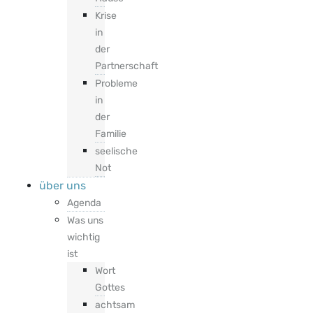
Krise
in
der
Partnerschaft
Probleme
in
der
Familie
seelische
Not
über uns
Agenda
Was uns
wichtig
ist
Wort
Gottes
achtsam