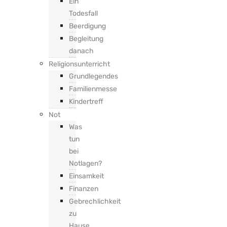
Ein
Todesfall
Beerdigung
Begleitung
danach
Religionsunterricht
Grundlegendes
Familienmesse
Kindertreff
Not
Was
tun
bei
Notlagen?
Einsamkeit
Finanzen
Gebrechlichkeit
zu
Hause