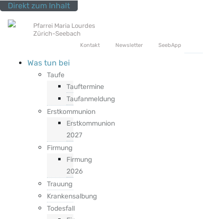
Direkt zum Inhalt
Pfarrei Maria Lourdes
Zürich-Seebach
Top Service Menu
Kontakt
Newsletter
SeebApp
Was tun bei
Taufe
Tauftermine
Taufanmeldung
Erstkommunion
Erstkommunion
2027
Firmung
Firmung
2026
Trauung
Krankensalbung
Todesfall