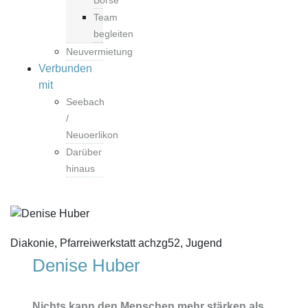
Börse
Team
begleiten
Neuvermietung
Verbunden
mit
Seebach
/
Neuoerlikon
Darüber
hinaus
Diakonie, Pfarreiwerkstatt achzg52, Jugend
Denise Huber
Nichts kann den Menschen mehr stärken als