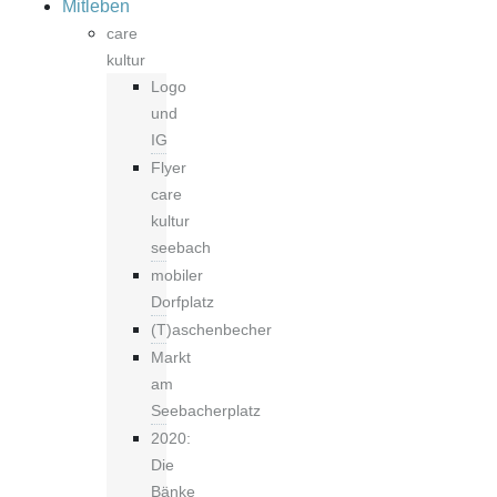
Mitleben
care
kultur
Logo
und
IG
Flyer
care
kultur
seebach
mobiler
Dorfplatz
(T)aschenbecher
Markt
am
Seebacherplatz
2020:
Die
Bänke