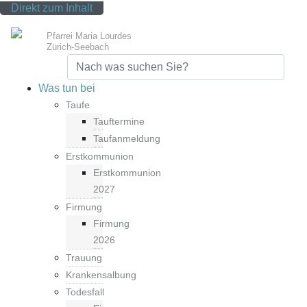
Direkt zum Inhalt
Pfarrei Maria Lourdes
Zürich-Seebach
Top Service Menu
Kontakt
Newsletter
SeebApp
Was tun bei
Taufe
Tauftermine
Taufanmeldung
Erstkommunion
Erstkommunion
2027
Firmung
Firmung
2026
Trauung
Krankensalbung
Todesfall