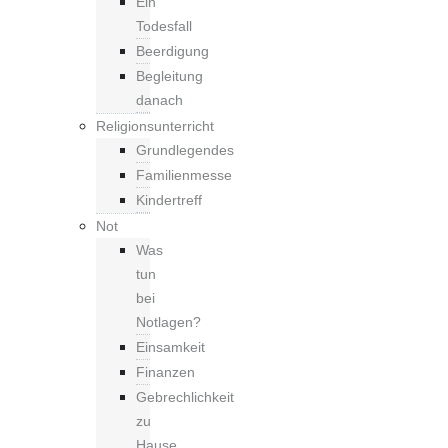
Ein
Todesfall
Beerdigung
Begleitung
danach
Religionsunterricht
Grundlegendes
Familienmesse
Kindertreff
Not
Was
tun
bei
Notlagen?
Einsamkeit
Finanzen
Gebrechlichkeit
zu
Hause