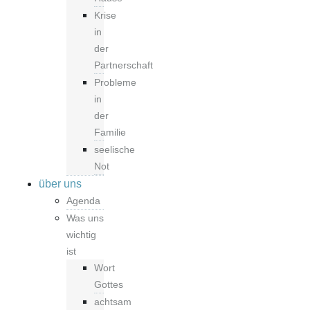
Krise
in
der
Partnerschaft
Probleme
in
der
Familie
seelische
Not
über uns
Agenda
Was uns
wichtig
ist
Wort
Gottes
achtsam