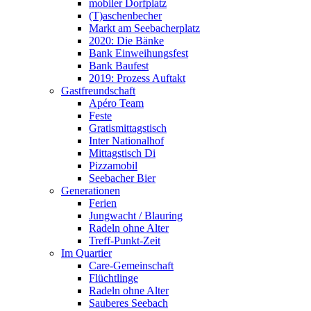
mobiler Dorfplatz
(T)aschenbecher
Markt am Seebacherplatz
2020: Die Bänke
Bank Einweihungsfest
Bank Baufest
2019: Prozess Auftakt
Gastfreundschaft
Apéro Team
Feste
Gratismittagstisch
Inter Nationalhof
Mittagstisch Di
Pizzamobil
Seebacher Bier
Generationen
Ferien
Jungwacht / Blauring
Radeln ohne Alter
Treff-Punkt-Zeit
Im Quartier
Care-Gemeinschaft
Flüchtlinge
Radeln ohne Alter
Sauberes Seebach