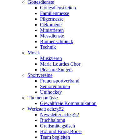
Gottesdienste
Gottesdienstzeiten
Familienmesse
Pilgermesse
Oekumene
Ministrieren
Messdienste
Blumenschmuck
Technik
Musik
Musizieren
Maria Lourdes Chor
Pleasure Singers
Sportvereine
Frauensportverband
Seniorenturnen
Unihockey
Themenanlässe
Gewaltfreie Kommunikation
Werkstatt achzg52
Newsletter achzg52
Buchhaltung
Gratismittagstisch
Hol und Bring Börse
Team begleiten