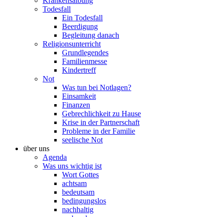
Krankensalbung
Todesfall
Ein Todesfall
Beerdigung
Begleitung danach
Religionsunterricht
Grundlegendes
Familienmesse
Kindertreff
Not
Was tun bei Notlagen?
Einsamkeit
Finanzen
Gebrechlichkeit zu Hause
Krise in der Partnerschaft
Probleme in der Familie
seelische Not
über uns
Agenda
Was uns wichtig ist
Wort Gottes
achtsam
bedeutsam
bedingungslos
nachhaltig