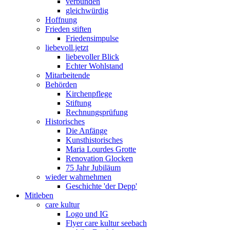
verbunden
gleichwürdig
Hoffnung
Frieden stiften
Friedensimpulse
liebevoll.jetzt
liebevoller Blick
Echter Wohlstand
Mitarbeitende
Behörden
Kirchenpflege
Stiftung
Rechnungsprüfung
Historisches
Die Anfänge
Kunsthistorisches
Maria Lourdes Grotte
Renovation Glocken
75 Jahr Jubiläum
wieder wahrnehmen
Geschichte 'der Depp'
Mitleben
care kultur
Logo und IG
Flyer care kultur seebach