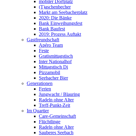
mobiler Dorfplatz
(T)aschenbecher
Markt am Seebacherplatz
2020: Die Bänke
Bank Einweihungsfest
Bank Baufest
2019: Prozess Auftakt
Gastfreundschaft
Apéro Team
Feste
Gratismittagstisch
Inter Nationalhof
Mittagstisch Di
Pizzamobil
Seebacher Bier
Generationen
Ferien
Jungwacht / Blauring
Radeln ohne Alter
Treff-Punkt-Zeit
Im Quartier
Care-Gemeinschaft
Flüchtlinge
Radeln ohne Alter
Sauberes Seebach