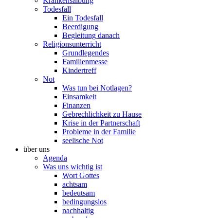
Krankensalbung
Todesfall
Ein Todesfall
Beerdigung
Begleitung danach
Religionsunterricht
Grundlegendes
Familienmesse
Kindertreff
Not
Was tun bei Notlagen?
Einsamkeit
Finanzen
Gebrechlichkeit zu Hause
Krise in der Partnerschaft
Probleme in der Familie
seelische Not
über uns
Agenda
Was uns wichtig ist
Wort Gottes
achtsam
bedeutsam
bedingungslos
nachhaltig