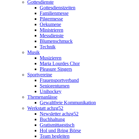
Gottesdienste
Gottesdienstzeiten
Familienmesse
Pilgermesse
Oekumene
Ministrieren
Messdienste
Blumenschmuck
Technik
Musik
Musizieren
Maria Lourdes Chor
Pleasure Singers
Sportvereine
Frauensportverband
Seniorenturnen
Unihockey
Themenanlässe
Gewaltfreie Kommunikation
Werkstatt achzg52
Newsletter achzg52
Buchhaltung
Gratismittagstisch
Hol und Bring Börse
Team begleiten