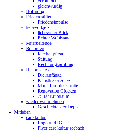
verbunden
gleichwürdig
Hoffnung
Frieden stiften
Friedensimpulse
liebevoll.jetzt
liebevoller Blick
Echter Wohlstand
Mitarbeitende
Behörden
Kirchenpflege
Stiftung
Rechnungsprüfung
Historisches
Die Anfänge
Kunsthistorisches
Maria Lourdes Grotte
Renovation Glocken
75 Jahr Jubiläum
wieder wahrnehmen
Geschichte 'der Depp'
Mitleben
care kultur
Logo und IG
Flyer care kultur seebach